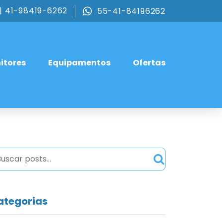
| 41-98419-6262
55-41-84196262
itores
Equipamentos
Ofertas
ategorias