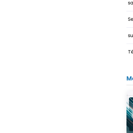
s
S
su
Tê
Ma