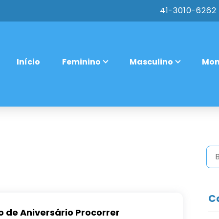
41-3010-6262 
Início
Feminino
Masculino
Mon
C
o de Aniversário Procorrer