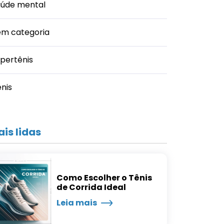
aúde mental
em categoria
pertênis
nis
is lidas
Como Escolher o Tênis
de Corrida Ideal
Leia mais