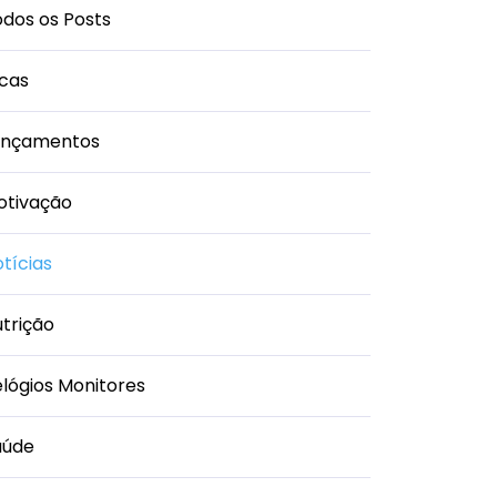
dos os Posts
icas
ançamentos
otivação
tícias
trição
lógios Monitores
aúde