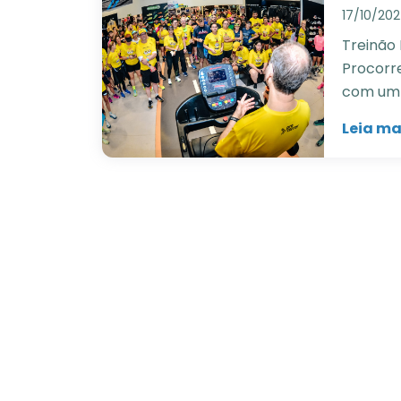
17/10/20
Treinão 
Procorr
com um 
Leia ma