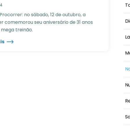
To
24
Procorrer: no sábado, 12 de outubro, a
D
er comemorou seu aniversário de 31 anos
mega treinão.
L
is
M
No
Nu
Re
S